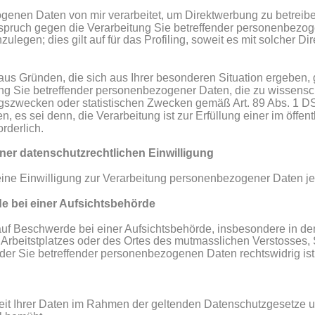
nen Daten von mir verarbeitet, um Direktwerbung zu betreibe
rspruch gegen die Verarbeitung Sie betreffender personenbez
ulegen; dies gilt auf für das Profiling, soweit es mit solcher Di
aus Gründen, die sich aus Ihrer besonderen Situation ergeben, 
ng Sie betreffender personenbezogener Daten, die zu wissensch
gszwecken oder statistischen Zwecken gemäß Art. 89 Abs. 1 DS
 es sei denn, die Verarbeitung ist zur Erfüllung einer im öffent
rderlich.
iner datenschutzrechtlichen Einwilligung
ine Einwilligung zur Verarbeitung personenbezogener Daten jed
e bei einer Aufsichtsbehörde
uf Beschwerde bei einer Aufsichtsbehörde, insbesondere in dem
s Arbeitstplatzes oder des Ortes des mutmasslichen Verstosses, S
 der Sie betreffender personenbezogenen Daten rechtswidrig ist
heit Ihrer Daten im Rahmen der geltenden Datenschutzgesetze 