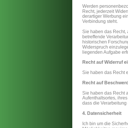
Werden personenbezoge
Recht, jederzeit Wide
derartiger Werbung einz
Verbindung steht. 
Sie haben das Recht, 
betreffende Verarbeitu
historischen Forschun
Widerspruch einzulegen,
liegenden Aufgabe erfo
Recht auf Widerruf e
Sie haben das Recht e
Recht auf Beschwerd
Sie haben das Recht a
Aufenthaltsortes, ihre
dass die Verarbeitung
4. Datensicherheit
Ich bin um die Sicher