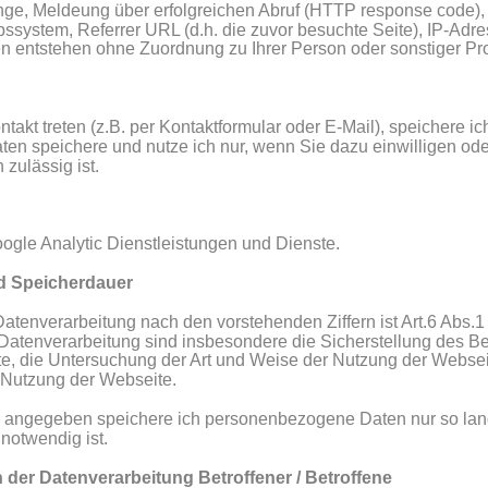
e, Meldeung über erfolgreichen Abruf (HTTP response code), 
ssystem, Referrer URL (d.h. die zuvor besuchte Seite), IP-Adr
en entstehen ohne Zuordnung zu Ihrer Person oder sonstiger Prof
ntakt treten (z.B. per Kontaktformular oder E-Mail), speichere i
n speichere und nutze ich nur, wenn Sie dazu einwilligen ode
 zulässig ist. 
ogle Analytic Dienstleistungen und Dienste.
d Speicherdauer
atenverarbeitung nach den vorstehenden Ziffern ist Art.6 Abs.
Datenverarbeitung sind insbesondere die Sicherstellung des Be
te, die Untersuchung der Art und Weise der Nutzung der Webse
 Nutzung der Webseite.
ch angegeben speichere ich personenbezogene Daten nur so lange
notwendig ist.
n der Datenverarbeitung Betroffener / Betroffene