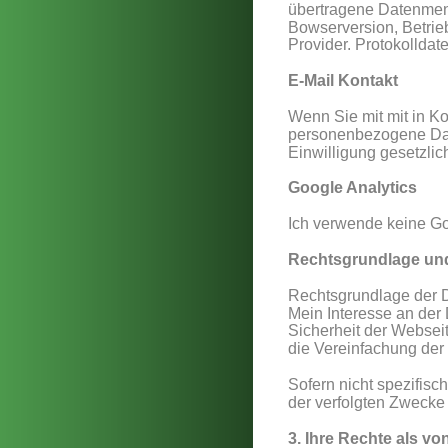
übertragene Datenmeng
Bowserversion, Betrieb
Provider. Protokolldat
E-Mail Kontakt
Wenn Sie mit mit in Ko
personenbezogene Date
Einwilligung gesetzlich
Google Analytics
Ich verwende keine Go
Rechtsgrundlage un
Rechtsgrundlage der D
Mein Interesse an der 
Sicherheit der Websei
die Vereinfachung der
Sofern nicht spezifis
der verfolgten Zwecke 
3. Ihre Rechte als vo