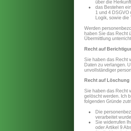
über die Herkunft
•
das Bestehen ein
1 und 4 DSGVO un
Logik, sowie die
Werden personenbezogen
haben Sie das Recht 
Übermittlung unterrich
Recht auf Berichtigu
Sie haben das Recht v
Daten zu verlangen. U
unvollständiger perso
Recht auf Löschung 
Sie haben das Recht v
gelöscht werden. Ich b
folgenden Gründe zutrif
•
Die personenbezo
verarbeitet wurd
•
Sie widerrufen I
oder Artikel 9 A