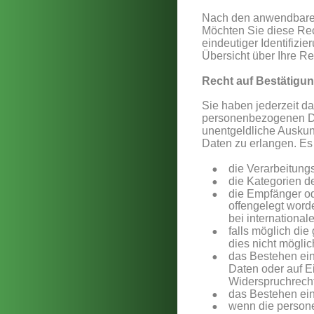
Nach den anwendbaren
Möchten Sie diese Rech
eindeutiger Identifizi
Übersicht über Ihre Re
Recht auf Bestätigu
Sie haben jederzeit da
personenbezogenen Date
unentgeldliche Auskun
Daten zu erlangen. Es 
•
die Verarbeitung
•
die Kategorien d
•
die Empfänger o
offengelegt word
bei internationa
•
falls möglich die
dies nicht möglich
•
das Bestehen ein
Daten oder auf E
Widerspruchrecht
•
das Bestehen ein
•
wenn die persone