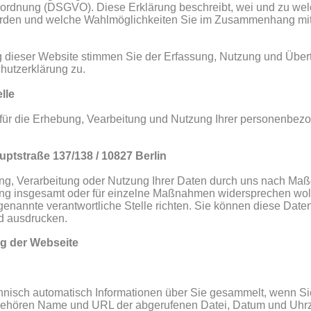
ordnung (DSGVO). Diese Erklärung beschreibt, wei und zu we
werden und welche Wahlmöglichkeiten Sie im Zusammenhang mit
dieser Website stimmen Sie der Erfassung, Nutzung und Übert
utzerklärung zu. 
lle
e für die Erhebung, Vearbeitung und Nutzung Ihrer personenbez
uptstraße 137/138 / 10827 Berlin
ng, Verarbeitung oder Nutzung Ihrer Daten durch uns nach Maß
g insgesamt oder für einzelne Maßnahmen widersprechen woll
enannte verantwortliche Stelle richten. Sie können diese Date
nd ausdrucken.
ng der Webseite
chnisch automatisch Informationen über Sie gesammelt, wenn Si
gehören Name und URL der abgerufenen Datei, Datum und Uhrze