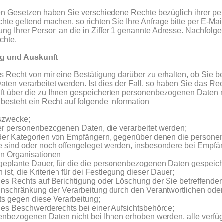
 Gesetzen haben Sie verschiedene Rechte bezüglich ihrer p
te geltend machen, so richten Sie Ihre Anfrage bitte per E-Mail
erung Ihrer Person an die in Ziffer 1 genannte Adresse. Nachfolge
chte.
ng und Auskunft
s Recht von mir eine Bestätigung darüber zu erhalten, ob Sie be
n verarbeitet werden. Ist dies der Fall, so haben Sie das Rec
ft über die zu Ihnen gespeicherten personenbezogenen Daten n
besteht ein Recht auf folgende Information
szwecke;
er personenbezogenen Daten, die verarbeitet werden;
der Kategorien von Empfängern, gegenüber denen die person
e sind oder noch offengeleget werden, insbesondere bei Empfäng
len Organisationen
 geplante Dauer, für die die personenbezogenen Daten gespeiche
 ist, die Kriterien für dei Festlegung dieser Dauer;
es Rechts auf Berichtigung oder Löschung der Sie betreffend
inschränkung der Verarbeitung durch den Verantwortlichen oder
s gegen diese Verarbeitung;
es Beschwerderechts bei einer Aufsichtsbehörde;
nbezogenen Daten nicht bei Ihnen erhoben werden, alle verfüg