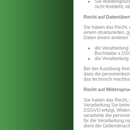
•
Sie Wiederspruch
nicht feststeht,
Recht auf Datenübert
Sie haben das Recht, d
einem strukturierten,
Daten einem anderen V
•
die Verarbeitung
Buchstabe a DSG
•
die Verarbeitung m
Bei der Ausübung Ihre
dass die personenbezo
das technisch machbar 
Recht auf Widerspru
Sie haben das Recht, a
Verarbeitung Sie betre
DSGVO erfolgt, Widersp
verarbeite die person
für die Verarbeitung n
dient der Geltendmac