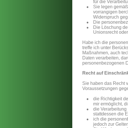
für die Verarbeit
•
Sie legen gemäß 
vorrangigen berc
Widerspruch gege
•
Die personenbez
•
Die Löschung der
Unionsrecht oder 
Habe ich die personen
treffe ich unter Berü
Maßnahmen, auch techn
Daten verarbeiten, dar
personenbezogenen Da
Recht auf Einschrän
Sie haben das Recht v
Voraussetzungen gege
•
die Richtigkeit d
mir ermöglicht, 
•
die Verarbeitung
stattdessen die
•
ich die personen
jedoch zur Gelt