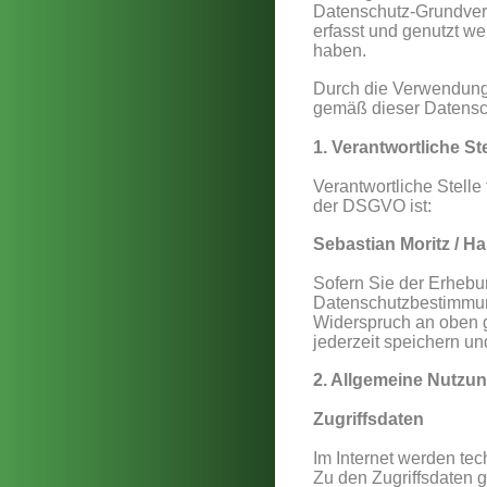
Datenschutz-Grundver
erfasst und genutzt 
haben.
Durch die Verwendung 
gemäß dieser Datensch
1. Verantwortliche Ste
Verantwortliche Stell
der DSGVO ist:
Sebastian Moritz / Ha
Sofern Sie der Erhebu
Datenschutzbestimmun
Widerspruch an oben g
jederzeit speichern u
2. Allgemeine Nutzu
Zugriffsdaten
Im Internet werden te
Zu den Zugriffsdaten 