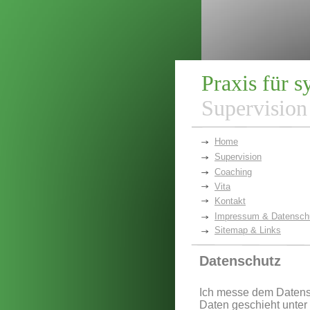
Praxis für 
Supervision
Home
Supervision
Coaching
Vita
Kontakt
Impressum & Datensch
Sitemap & Links
Datenschutz
Ich messe dem Datens
Daten geschieht unter