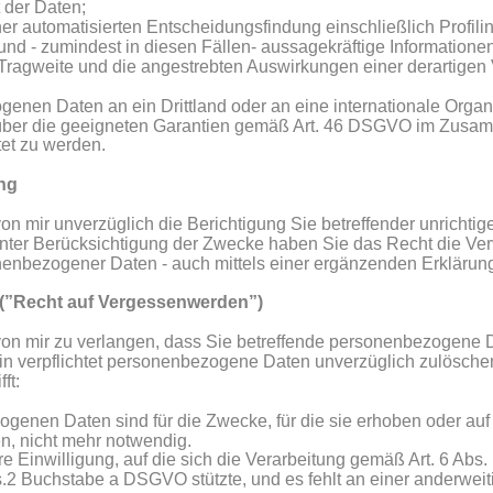
 der Daten;
er automatisierten Entscheidungsfindung einschließlich Profilin
d - zumindest in diesen Fällen- aussagekräftige Informationen 
 Tragweite und die angestrebten Auswirkungen einer derartigen V
en Daten an ein Drittland oder an eine internationale Organis
über die geeigneten Garantien gemäß Art. 46 DSGVO im Zusam
tet zu werden.
ng
on mir unverzüglich die Berichtigung Sie betreffender unrichti
nter Berücksichtigung der Zwecke haben Sie das Recht die Ver
nenbezogener Daten - auch mittels einer ergänzenden Erklärung
(”Recht auf Vergessenwerden”)
on mir zu verlangen, dass Sie betreffende personenbezogene D
in verpflichtet personenbezogene Daten unverzüglich zulöschen,
ft:
genen Daten sind für die Zwecke, für die sie erhoben oder auf
en, nicht mehr notwendig.
hre Einwilligung, auf die sich die Verarbeitung gemäß Art. 6 A
bs.2 Buchstabe a DSGVO stützte, und es fehlt an einer anderwei