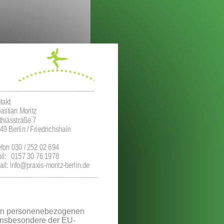
takt
astian Moritz
thiasstraße 7
49 Berlin / Friedrichshain
efon 030 / 252 02 694
il:   0157 30 76 1978
ail: info@praxis-moritz-berlin.de
von personenebezogenen 
 insbesondere der EU-