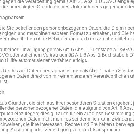
 gegen die Verarbeitung gemäß Art. 21 Abs. 1 DSGVO eingeleg
 ob die berechtigten Gründe meines Unternehmens gegenüber de
ragbarkeit
ie Sie betreffenden personenbezogenen Daten, die Sie mir berei
 gängigen und maschinenlesbaren Format zu erhalten, und Sie h
erantwortlichen ohne Behinderung durch uns zu übermitteln, s
 auf einer Einwilligung gemäß Art. 6 Abs. 1 Buchstabe a DSGVO o
VO oder auf einem Vertrag gemäß Art. 6 Abs. 1 Buchstabe b 
it Hilfe automatisierter Verfahren erfolgt.
s Rechts auf Datenübertragbarkeit gemäß Abs. 1 haben Sie das 
genen Daten direkt von mir einem anderen Verantwortlichen übe
ist.
ch
us Gründen, die sich aus Ihrer besonderen Situation ergeben, j
ffender personenbezogener Daten, die aufgrund von Art. 6 Abs. 
ruch einzulegen; dies gilt auch für ein auf diese Bestimmung ge
enbezogenen Daten nicht mehr, es sei denn, ich kann zwingend
achweisen, die Ihre Interessen, Rechte und Freiheiten überwieg
hung, Ausübung oder Verteidigung von Rechtsansprüchen.